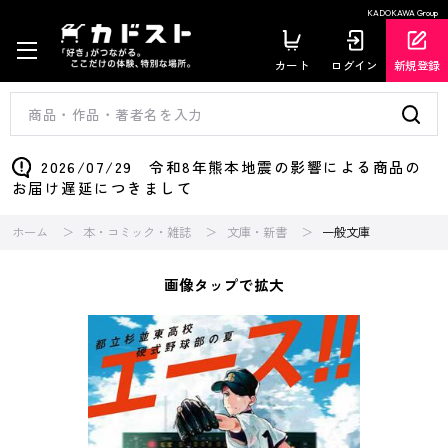
KADOKAWA Group
カート
ログイン
新規登録
2026/07/29 令和8年熊本地震の影響による商品の
お届け遅延につきまして
ホーム
本・コミック・雑誌
文庫・新書
一般文庫
画像タップで拡大