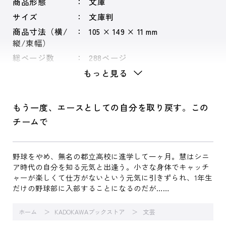
商品形態
文庫
サイズ
文庫判
商品寸法（横/
105 × 149 × 11 mm
縦/束幅）
総ページ数
288ページ
もっと見る
もう一度、エースとしての自分を取り戻す。この
チームで
野球をやめ、無名の都立高校に進学して一ヶ月。慧はシニ
ア時代の自分を知る元気と出逢う。小さな身体でキャッチ
ャーが楽しくて仕方がないという元気に引きずられ、1年生
だけの野球部に入部することになるのだが……
ホーム
KADOKAWAブックストア
文芸