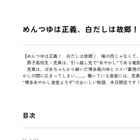
めんつゆは正義、白だしは故郷！
【めんつゆは正義！ 白だしは故郷！ 俺の肉じゃなくて、
男子高校生・克真は、引っ越し先で“あやかし”である竜
克真は、ばあちゃんから継いだ博多風の味とコスパ重視の
かしの間に広まってしまい……。働いている食堂には、克真
“博多あやかし食堂よろず”のおいしい物語、本日開店です
目次