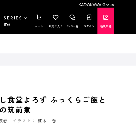
KADOKAWA Group
SERIES
作品
カート
お気に入り
SNS一覧
ログイン
新規登録
し食堂よろず ふっくらご飯と
の筑前煮
夜春
イラスト：
紅木 春