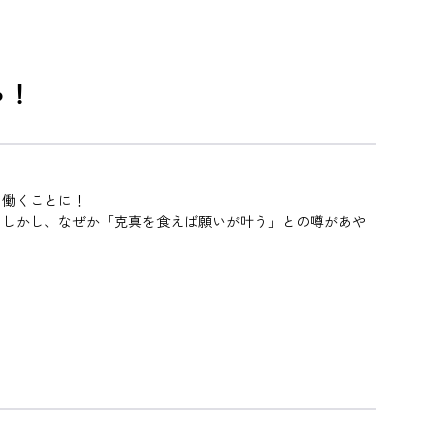
っ！
て働くことに！
しかし、なぜか「克真を食えば願いが叶う」との噂があや