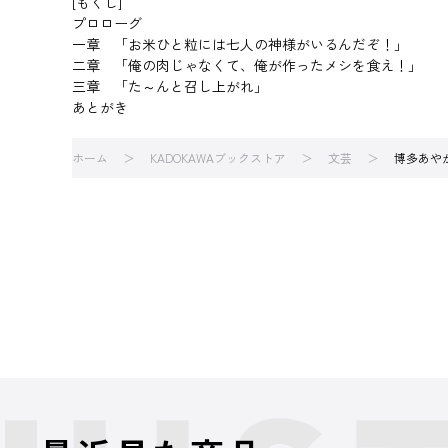
[もくじ]
プロローグ
一章 「お米ひと粒には七人の神様がいるんだぞ！」
二章 「俺の肉じゃなくて、俺が作ったメシを食え！」
三章 「た～んと召し上がれ」
あとがき
ホーム
KADOKAWAブックストア
文芸
博多あや