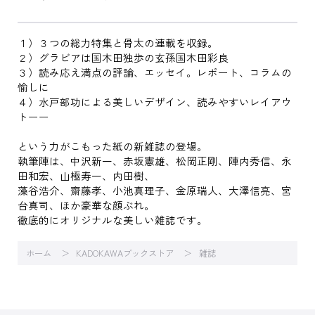
１）３つの総力特集と骨太の連載を収録。
２）グラビアは国木田独歩の玄孫国木田彩良
３）読み応え満点の評論、エッセイ。レポート、コラムの
愉しに
４）水戸部功による美しいデザイン、読みやすいレイアウ
トーー
という力がこもった紙の新雑誌の登場。
執筆陣は、中沢新一、赤坂憲雄、松岡正剛、陣内秀信、永
田和宏、山極寿一、内田樹、
藻谷浩介、齋藤孝、小池真理子、金原瑞人、大澤信亮、宮
台真司、ほか豪華な顔ぶれ。
徹底的にオリジナルな美しい雑誌です。
ホーム
KADOKAWAブックストア
雑誌