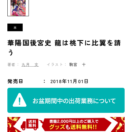
華陽国後宮史 龍は桃下に比翼を請
う
著者：
九月 文
イラスト：
駒宮 十
発売日
2018年11月01日