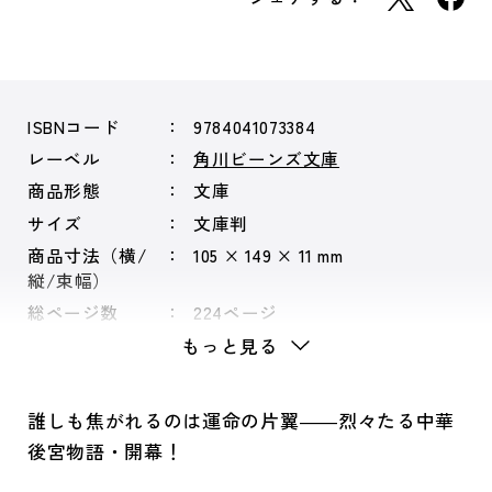
ISBNコード
9784041073384
レーベル
角川ビーンズ文庫
商品形態
文庫
サイズ
文庫判
商品寸法（横/
105 × 149 × 11 mm
縦/束幅）
総ページ数
224ページ
もっと見る
誰しも焦がれるのは運命の片翼――烈々たる中華
後宮物語・開幕！