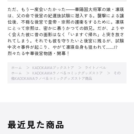
ただ、もう一度会いたかった――華陽国大将軍の娘・凛瑛
は、父の命で後宮の妃選抜試験に潜入する。襲撃による譲
位後、不穏な後宮で皇帝・宗熙の護衛をするために。凛瑛
にとって宗熙は、密かに慕うかつての師兄。だが、ようや
く会えた彼に昔の面影はなく「いますぐ帰れ」と突き放さ
れてしまう。それでも彼を守りたいと後宮に残るが、試験
中次々事件が起こり、やがて凛瑛自身も狙われて……!?
烈々たる中華後宮物語・開幕！
ホーム
KADOKAWAブックストア
ライトノベル
ホーム
KADOKAWAラノベ＆コミックグッズストア
その
他KADOKAWAラノベ＆コミックグッズストア商品
最近見た商品