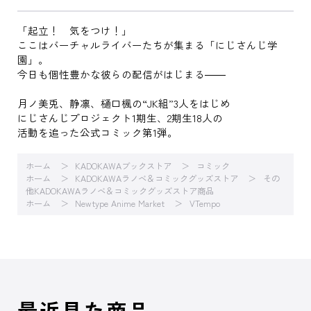
「起立！ 気をつけ！」
ここはバーチャルライバーたちが集まる「にじさんじ学
園」。
今日も個性豊かな彼らの配信がはじまる――
月ノ美兎、静凛、樋口楓の“JK組”3人をはじめ
にじさんじプロジェクト1期生、2期生18人の
活動を追った公式コミック第1弾。
ホーム
KADOKAWAブックストア
コミック
ホーム
KADOKAWAラノベ＆コミックグッズストア
その
他KADOKAWAラノベ＆コミックグッズストア商品
ホーム
Newtype Anime Market
VTempo
最近見た商品