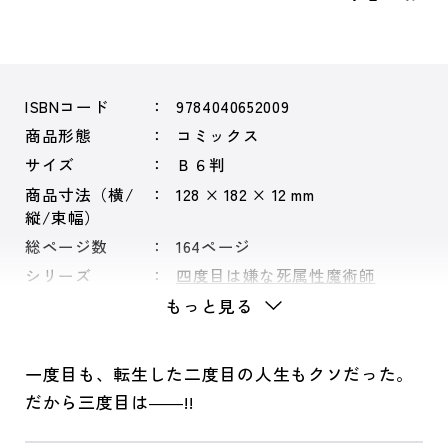
ISBNコード
9784040652009
商品形態
コミックス
サイズ
Ｂ６判
商品寸法（横/
128 × 182 × 12 mm
縦/束幅）
総ページ数
164ページ
シリーズ
四度目は嫌な死属性魔術師
もっと見る
一度目も、転生した二度目の人生もクソだった。
だから三度目は――!!