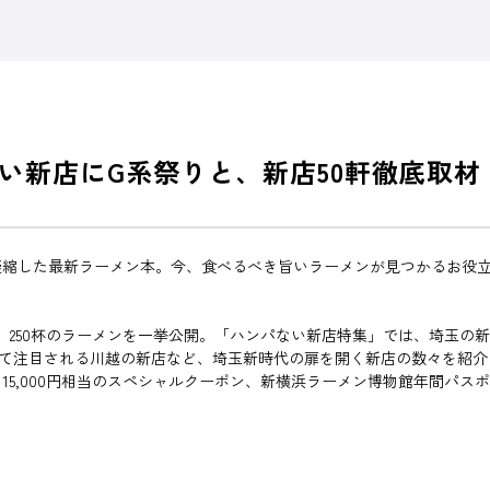
い新店にG系祭りと、新店50軒徹底取材
凝縮した最新ラーメン本。今、食べるべき旨いラーメンが見つかるお役
8軒、250杯のラーメンを一挙公開。「ハンパない新店特集」では、埼玉の
して注目される川越の新店など、埼玉新時代の扉を開く新店の数々を紹介
や、15,000円相当のスペシャルクーポン、新横浜ラーメン博物館年間パス