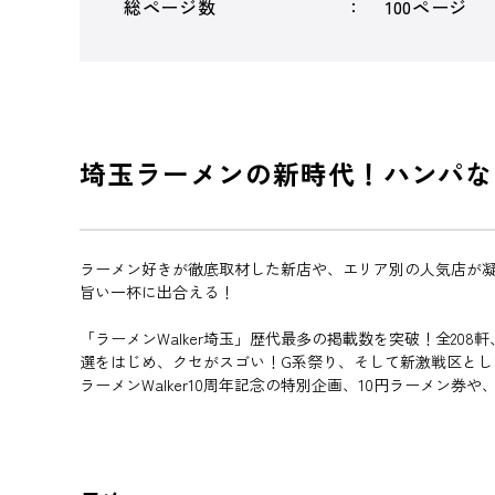
総ページ数
100ページ
埼玉ラーメンの新時代！ハンパな
ラーメン好きが徹底取材した新店や、エリア別の人気店が
旨い一杯に出合える！
「ラーメンWalker埼玉」歴代最多の掲載数を突破！全20
選をはじめ、クセがスゴい！G系祭り、そして新激戦区と
ラーメンWalker10周年記念の特別企画、10円ラーメン券