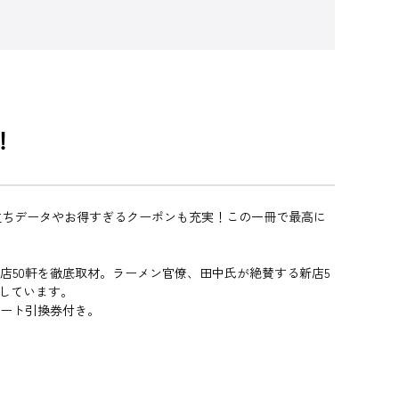
！
立ちデータやお得すぎるクーポンも充実！この一冊で最高に
新店50軒を徹底取材。ラーメン官僚、田中氏が絶賛する新店5
しています。
ポート引換券付き。