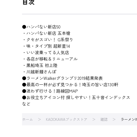
目次
●ハンパない新店50
・ハンパない新店 五本槍
・クセがスゴい！ G系祭り
・味・タイプ別 超新星14
・いい波乗ってる人気店
・各店が移転＆リニューアル
・黒船埼玉 初上陸
・川越新麺さんぽ
●ラーメンWalkerグランプリ2019結果発表
●最高の一杯が必ず見つかる！埼玉の旨い店130軒
●迷わず行ける！路線図MAP
●お役立ちアイコン付 探しやすい！五十音インデックス
など
ホーム
KADOKAWAブックストア
雑誌
ラーメンW