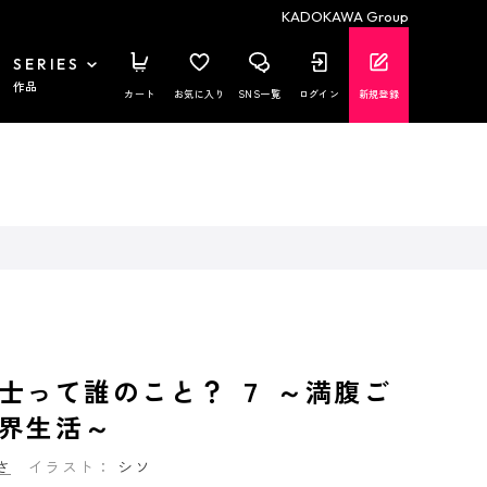
KADOKAWA Group
SERIES
作品
カート
お気に入り
SNS一覧
ログイン
新規登録
士って誰のこと？ ７ ～満腹ご
界生活～
さ
イラスト：
シソ