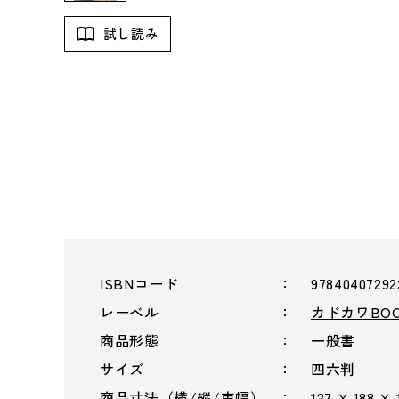
試し読み
ISBNコード
97840407292
レーベル
カドカワBOO
商品形態
一般書
サイズ
四六判
商品寸法（横/縦/束幅）
127 × 188 × 