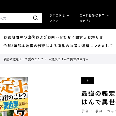
STORE
CATEGORY
ストア
カテゴリ
8/07 お盆期間中の出荷およびお問い合わせに関するお知らせ
7/29 令和8年熊本地震の影響による商品のお届け遅延につきまして
最強の鑑定士って誰のこと？ ７ ～満腹ごはんで異世界生活～
最強の鑑定
はんで異世
著者：
港瀬 つか