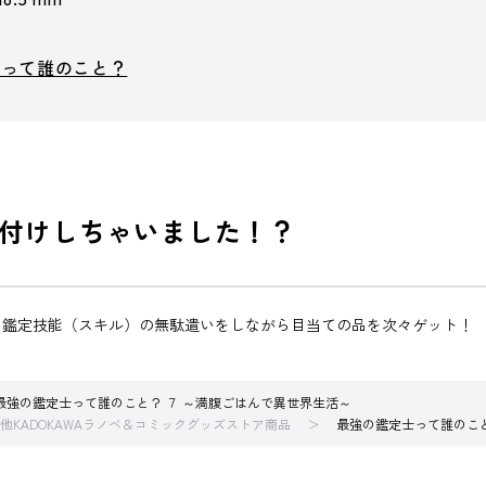
士って誰のこと？
付けしちゃいました！？
、鑑定技能（スキル）の無駄遣いをしながら目当ての品を次々ゲット！
最強の鑑定士って誰のこと？ ７ ～満腹ごはんで異世界生活～
他KADOKAWAラノベ＆コミックグッズストア商品
最強の鑑定士って誰のこと