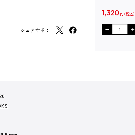
1,320
円
シェアする：
20
KS
18.5 mm