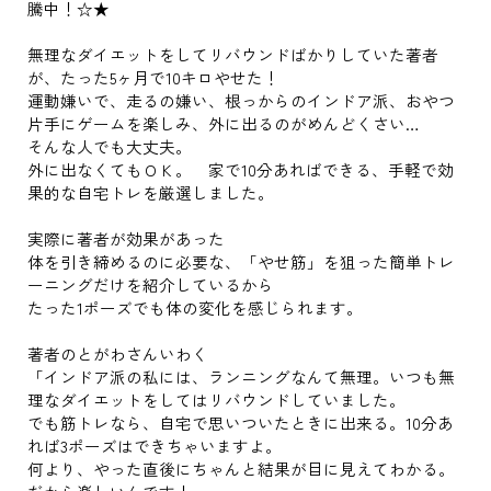
騰中！☆★
無理なダイエットをしてリバウンドばかりしていた著者
が、たった5ヶ月で10キロやせた！
運動嫌いで、走るの嫌い、根っからのインドア派、おやつ
片手にゲームを楽しみ、外に出るのがめんどくさい…
そんな人でも大丈夫。
外に出なくてもＯＫ。 家で10分あればできる、手軽で効
果的な自宅トレを厳選しました。
実際に著者が効果があった
体を引き締めるのに必要な、「やせ筋」を狙った簡単トレ
ーニングだけを紹介しているから
たった1ポーズでも体の変化を感じられます。
著者のとがわさんいわく
「インドア派の私には、ランニングなんて無理。いつも無
理なダイエットをしてはリバウンドしていました。
でも筋トレなら、自宅で思いついたときに出来る。10分あ
れば3ポーズはできちゃいますよ。
何より、やった直後にちゃんと結果が目に見えてわかる。