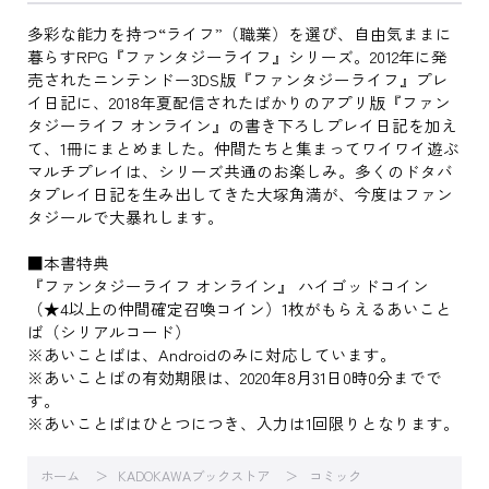
多彩な能力を持つ“ライフ”（職業）を選び、自由気ままに
暮らすRPG『ファンタジーライフ』シリーズ。2012年に発
売されたニンテンドー3DS版『ファンタジーライフ』プレ
イ日記に、2018年夏配信されたばかりのアプリ版『ファン
タジーライフ オンライン』の書き下ろしプレイ日記を加え
て、1冊にまとめました。仲間たちと集まってワイワイ遊ぶ
マルチプレイは、シリーズ共通のお楽しみ。多くのドタバ
タプレイ日記を生み出してきた大塚角満が、今度はファン
タジールで大暴れします。
■本書特典
『ファンタジーライフ オンライン』 ハイゴッドコイン
（★4以上の仲間確定召喚コイン）1枚がもらえるあいこと
ば（シリアルコード）
※あいことばは、Androidのみに対応しています。
※あいことばの有効期限は、2020年8月31日0時0分までで
す。
※あいことばはひとつにつき、入力は1回限りとなります。
ホーム
KADOKAWAブックストア
コミック