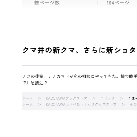
総ページ数
164ページ
シリーズ
くまみこ
クマ井の新クマ、さらに新ショタ
ナツの後輩、ナナカマドが恋の相談にやってきた。横で勝手
で）急接近!?
ホーム
KADOKAWAブックストア
コミック
くま
ホーム
KADOKAWAラノベ＆コミックグッズストア
その