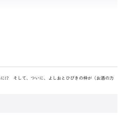
に!? そして、ついに、よしおとひびきの仲が（お酒の力