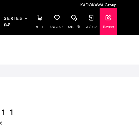
KADOKAWA Group
SERIES
作品
カート
お気に入り
SNS一覧
ログイン
新規登録
１１
め