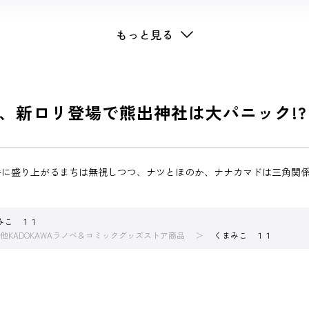
もっと見る
、新ロリ登場で熊出神社は大パニック!?
に盛り上がるまちは無視しつつ、ナツとほのか、ナナカマドは三角関係
みこ １１
他KADOKAWAラノベ＆コミックグッズストア商品
くまみこ １１