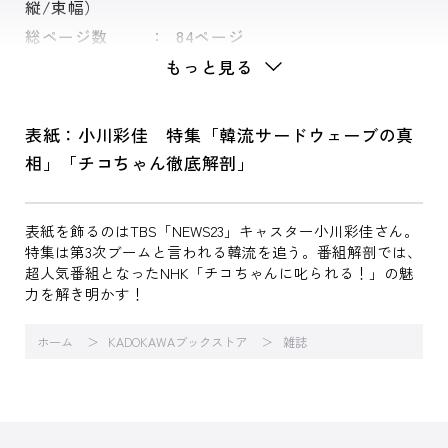
縦/束幅）
総ページ数
84ページ
もっと見る
表紙：小川彩佳 特集「韓流サードウェーブの真
相」「チコちゃん徹底解剖」
表紙を飾るのはTBS「NEWS23」キャスター小川彩佳さん。
特集は第3次ブームと言われる韓流を追う。番組解剖では、
超人気番組となったNHK「チコちゃんに叱られる！」の魅
力を解き明かす！
ホーム
KADOKAWAブックストア
雑誌