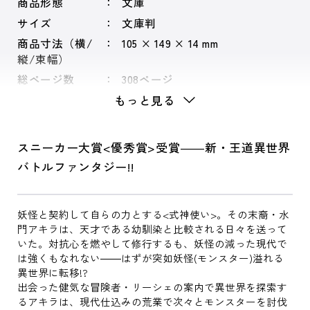
商品形態
文庫
サイズ
文庫判
商品寸法（横/
105 × 149 × 14 mm
縦/束幅）
総ページ数
308ページ
もっと見る
スニーカー大賞<優秀賞>受賞――新・王道異世界
バトルファンタジー!!
妖怪と契約して自らの力とする<式神使い>。その末裔・水
門アキラは、天才である幼馴染と比較される日々を送って
いた。対抗心を燃やして修行するも、妖怪の減った現代で
は強くもなれない――はずが突如妖怪(モンスター)溢れる
異世界に転移!?
出会った健気な冒険者・リーシェの案内で異世界を探索す
るアキラは、現代仕込みの荒業で次々とモンスターを討伐