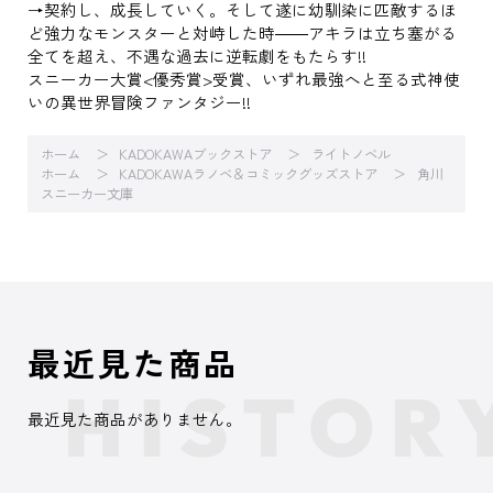
→契約し、成長していく。そして遂に幼馴染に匹敵するほ
ど強力なモンスターと対峙した時――アキラは立ち塞がる
全てを超え、不遇な過去に逆転劇をもたらす!!
スニーカー大賞<優秀賞>受賞、いずれ最強へと至る式神使
いの異世界冒険ファンタジー!!
ホーム
KADOKAWAブックストア
ライトノベル
ホーム
KADOKAWAラノベ＆コミックグッズストア
角川
スニーカー文庫
最近見た商品
最近見た商品がありません。