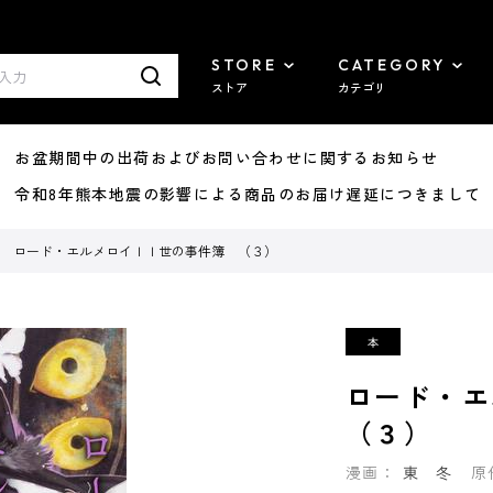
STORE
CATEGORY
ストア
カテゴリ
8/07 お盆期間中の出荷およびお問い合わせに関するお知らせ
7/29 令和8年熊本地震の影響による商品のお届け遅延につきまして
ロード・エルメロイＩＩ世の事件簿 （３）
ロード・
（３）
漫画：
東 冬
原