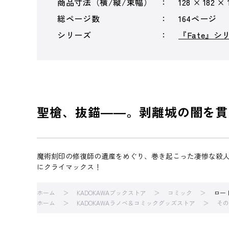
商品寸法（横/縦/束幅）
128 × 182 ×
総ページ数
164ページ
シリーズ
『Fate』シ
聖槍、抜錨――。剥離城の闇を貫
魔術刻印の修復師の遺産をめぐり、巻き起こった凄惨な殺人
にクライマックス！
ホーム
KADOKAWAブックストア
コミック
ロー
ホーム
KADOKAWAラノベ＆コミックグッズストア
その