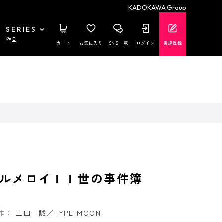
KADOKAWA Group
SERIES
作品
カート
お気に入り
SNS一覧
ログイン
新規登録
エルメロイＩＩ世の事件簿
作：
三田 誠／TYPE-MOON