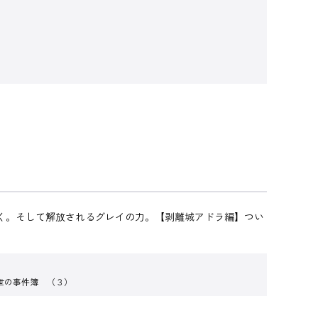
いく。そして解放されるグレイの力。【剥離城アドラ編】つい
世の事件簿 （３）