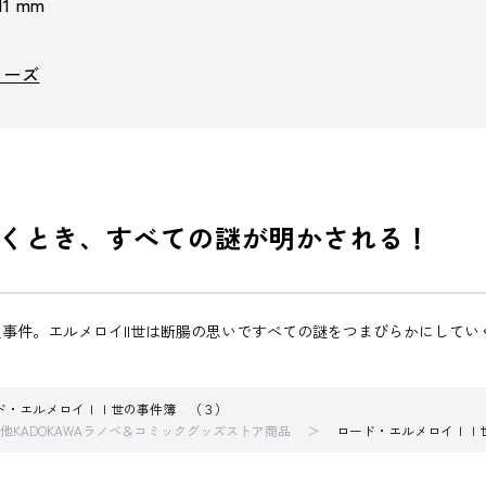
 11 mm
リーズ
くとき、すべての謎が明かされる！
事件。エルメロイII世は断腸の思いですべての謎をつまびらかにして
ド・エルメロイＩＩ世の事件簿 （３）
他KADOKAWAラノベ＆コミックグッズストア商品
ロード・エルメロイＩＩ