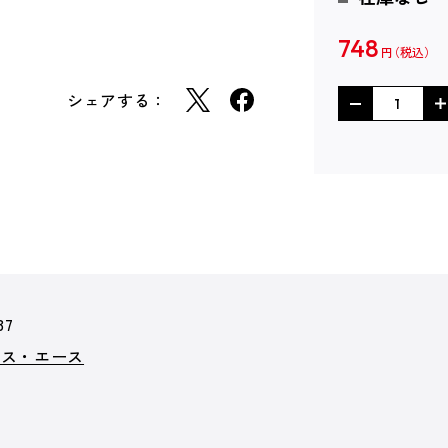
748
円
シェアする：
37
クス・エース