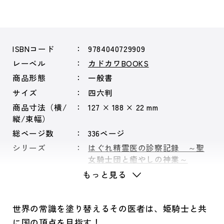
ISBNコード
9784040729909
レーベル
カドカワBOOKS
商品形態
一般書
サイズ
四六判
商品寸法（横/
127 × 188 × 22 mm
縦/束幅）
総ページ数
336ページ
シリーズ
はぐれ精霊医の診察記録 ～聖
女騎士団と癒やしの神業～
もっと見る
世界の常識を塗り替えるその医者は、姫騎士と共
に国の頂点を目指す！