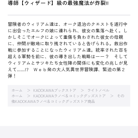
導師【ウィザード】級の最強魔法が炸裂!!
冒険者のウィリアム達は、オーク退治のクエストを遂行中
に出会ったエルフの娘に連れられ、彼女の集落へ赴く。し
かしそこでオークによって重傷を負わされた彼女の母親
に、仲間が敵地に取り残されていると告げられる。救出作
戦に参加することになったウィリアム達。統率された百を
超える軍勢を前に、彼の導き出した戦略はーー？ そして
ウィリアムとサツキたち女性陣の関係にも変化の兆しが見
えて……!? Ｗｅｂ発の大人気異世界冒険譚、緊迫の第２
弾！
ホーム
KADOKAWAブックストア
ライトノベル
ホーム
KADOKAWAラノベ＆コミックグッズストア
その
他KADOKAWAラノベ＆コミックグッズストア商品