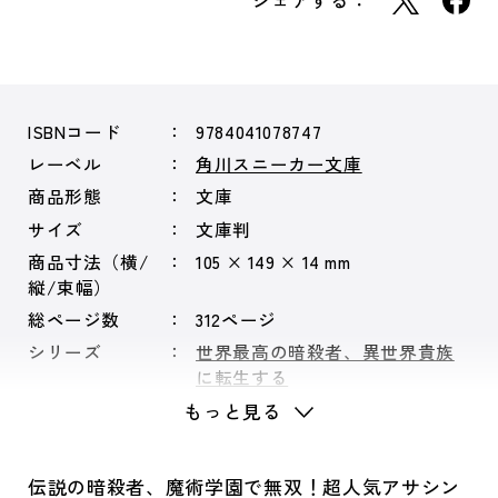
シェアする：
ISBNコード
9784041078747
レーベル
角川スニーカー文庫
商品形態
文庫
サイズ
文庫判
商品寸法（横/
105 × 149 × 14 mm
縦/束幅）
総ページ数
312ページ
シリーズ
世界最高の暗殺者、異世界貴族
に転生する
もっと見る
伝説の暗殺者、魔術学園で無双！超人気アサシン