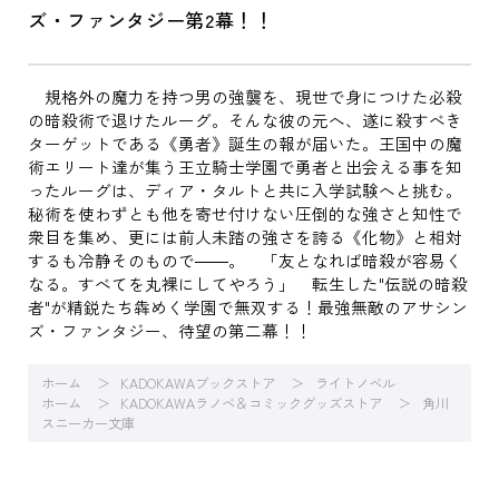
ズ・ファンタジー第2幕！！
規格外の魔力を持つ男の強襲を、現世で身につけた必殺
の暗殺術で退けたルーグ。そんな彼の元へ、遂に殺すべき
ターゲットである《勇者》誕生の報が届いた。王国中の魔
術エリート達が集う王立騎士学園で勇者と出会える事を知
ったルーグは、ディア・タルトと共に入学試験へと挑む。
秘術を使わずとも他を寄せ付けない圧倒的な強さと知性で
衆目を集め、更には前人未踏の強さを誇る《化物》と相対
するも冷静そのもので――。 「友となれば暗殺が容易く
なる。すべてを丸裸にしてやろう」 転生した"伝説の暗殺
者"が精鋭たち犇めく学園で無双する！最強無敵のアサシン
ズ・ファンタジー、待望の第二幕！！
ホーム
KADOKAWAブックストア
ライトノベル
ホーム
KADOKAWAラノベ＆コミックグッズストア
角川
スニーカー文庫