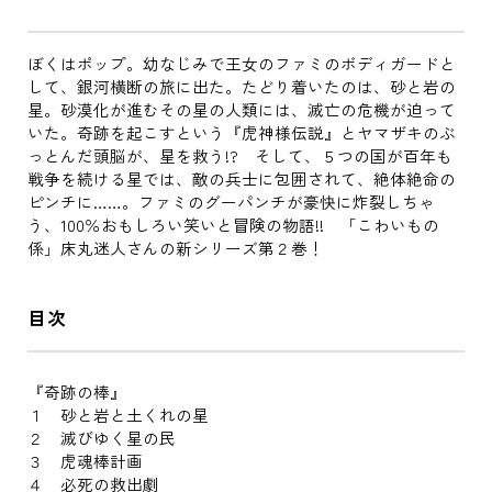
ぼくはポップ。幼なじみで王女のファミのボディガードと
して、銀河横断の旅に出た。たどり着いたのは、砂と岩の
星。砂漠化が進むその星の人類には、滅亡の危機が迫って
いた。奇跡を起こすという『虎神様伝説』とヤマザキのぶ
っとんだ頭脳が、星を救う!? そして、５つの国が百年も
戦争を続ける星では、敵の兵士に包囲されて、絶体絶命の
ピンチに……。ファミのグーパンチが豪快に炸裂しちゃ
う、100％おもしろい笑いと冒険の物語!! 「こわいもの
係」床丸迷人さんの新シリーズ第２巻！
目次
『奇跡の棒』
１ 砂と岩と土くれの星
２ 滅びゆく星の民
３ 虎魂棒計画
４ 必死の救出劇