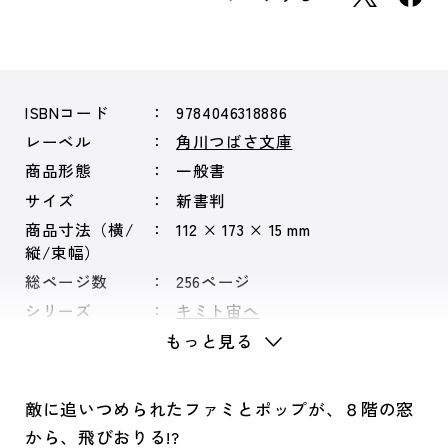
ISBNコード
9784046318886
レーベル
角川つばさ文庫
商品形態
一般書
サイズ
新書判
商品寸法（横/
112 × 173 × 15 mm
縦/束幅）
総ページ数
256ページ
シリーズ
キミト宙ヘ
もっと見る
敵に追いつめられたファミとポップが、８階の窓
から、飛びおりる!?