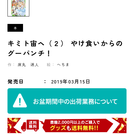
キミト宙ヘ（２） やけ食いからの
グーパンチ！
作：
床丸 迷人
絵：
へちま
発売日
2019年03月15日