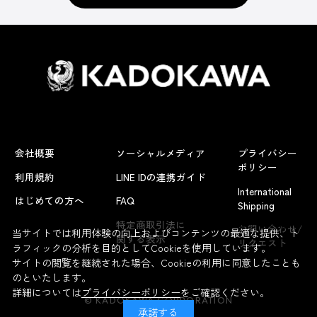
会社概要
ソーシャルメディア
プライバシー
ポリシー
利用規約
LINE IDの連携ガイド
International
はじめての方へ
FAQ
Shipping
よくあるお問い合わせ
特定商取引法に
お問い合わせ/
当サイトでは利用体験の向上およびコンテンツの最適な提供、ト
関する表示
リクエスト
ラフィックの分析を目的としてCookieを使用しています。
サイトの閲覧を継続された場合、Cookieの利用に同意したことも
のといたします。
詳細については
プライバシーポリシー
をご確認ください。
© KADOKAWA CORPORATION
承諾する