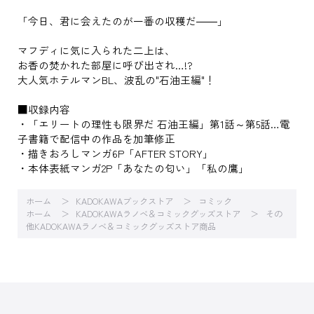
「今日、君に会えたのが一番の収穫だ――」
マフディに気に入られた二上は、
お香の焚かれた部屋に呼び出され…!?
大人気ホテルマンBL、波乱の"石油王編"！
■収録内容
・「エリートの理性も限界だ 石油王編」第1話～第5話…電
子書籍で配信中の作品を加筆修正
・描きおろしマンガ6P「AFTER STORY」
・本体表紙マンガ2P「あなたの匂い」「私の鷹」
ホーム
KADOKAWAブックストア
コミック
ホーム
KADOKAWAラノベ＆コミックグッズストア
その
他KADOKAWAラノベ＆コミックグッズストア商品