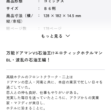
商品形態
コミックス
サイズ
Ｂ６判
商品寸法（横/
128 × 182 × 14.5 mm
縦/束幅）
総ページ数
178ページ
もっと見る
万能ドアマンVS石油王!?エロティックホテルマン
BL・波乱の石油王編！
高級ホテルのフロントクラーク・二上は
ドアマンの恋人・河南と共に、本店の東京で忙しい日々を
過ごしていた。
恋人との仲も良好、仕事もやりがいがある。
充実した毎日を送っていたところに、アラブからの実業
家・マフディが来日し、
ホテルに泊まることに。