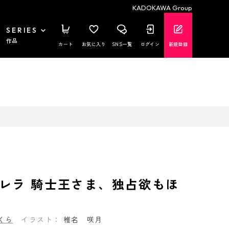
KADOKAWA Group
SERIES
作品
カート
お気に入り
SNS一覧
ログイン
新規登録
レラ 騎士王さま、独占欲もほ
くら
イラスト：
椎名 咲月