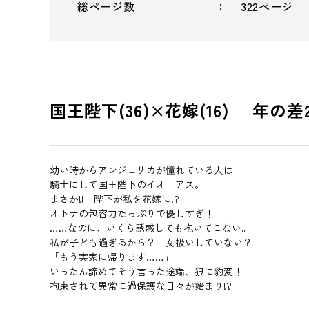
総ページ数
322ページ
国王陛下(36)×花嫁(16) 年の差
幼い時からアンジェリカが憧れている人は
騎士にして国王陛下のイオニアス。
まさか!! 陛下が私を花嫁に!?
オトナの包容力たっぷりで優しすぎ！
……なのに、いくら誘惑しても抱いてこない。
私が子ども過ぎるから？ 女扱いしていない？
「もう実家に帰ります……」
いったん諦めてそう言った途端、狼に豹変！
拘束されて異常に過保護な日々が始まり!?