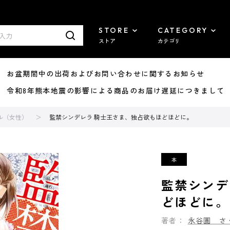
STORE
CATEGORY
ストア
カテゴリ
8/07 お盆期間中の出荷およびお問い合わせに関するお知らせ
7/29 令和8年熊本地震の影響による商品のお届け遅延につきまして
ル（女性）
監禁シンデレラ 騎士王さま、独占欲もほどほどに。
監禁シンデ
どほどに。
著者：
永谷圓 さ