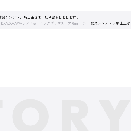
監禁シンデレラ 騎士王さま、独占欲もほどほどに。
他KADOKAWAラノベ＆コミックグッズストア商品
監禁シンデレラ 騎士王