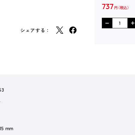
737
円
シェアする：
53
庫
 15 mm