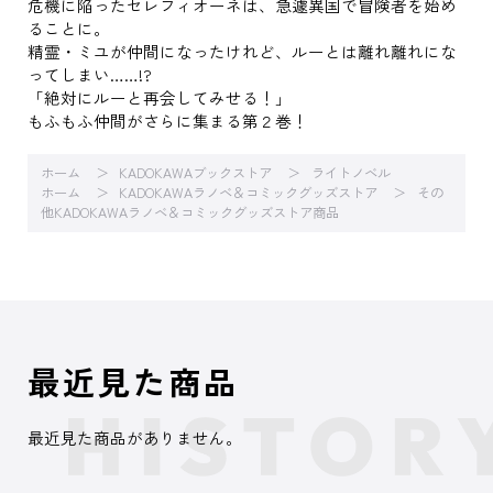
危機に陥ったセレフィオーネは、急遽異国で冒険者を始め
ることに。
精霊・ミユが仲間になったけれど、ルーとは離れ離れにな
ってしまい……!?
「絶対にルーと再会してみせる！」
もふもふ仲間がさらに集まる第２巻！
ホーム
KADOKAWAブックストア
ライトノベル
ホーム
KADOKAWAラノベ＆コミックグッズストア
その
他KADOKAWAラノベ＆コミックグッズストア商品
最近見た商品
最近見た商品がありません。