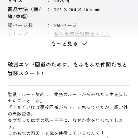
サイズ
四六判
商品寸法（横/
127 × 188 × 16.5 mm
縦/束幅）
総ページ数
256ページ
シリーズ
転生令嬢は冒険者を志す
もっと見る
破滅エンド回避のために、もふもふな仲間たちと
冒険スタート!!
聖獣・ルーと契約し、物語のルートから外れた人生を歩む
セレフィオーネ。
「うまくいけば悪役回避かも？」と思っていたが、想定外
の天敵登場。
モブだったはずの第一王子に、なぜか命を狙われてしま
う。
しかも北の四天・玄武を使役しているなんて！