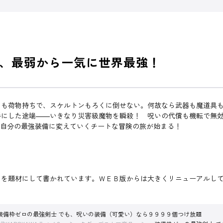
、最弱から一気に世界最強！
も荷物持ちで、スケルトンもろくに倒せない。何故なら武器も魔道具も
した途端――いきなり災害級魔物を瞬殺！ 呪いの代償も機転で無効化!
自分の最強装備に変えていくチートな冒険の旅が始まる！
を題材にして書かれています。ＷＥＢ版からは大きくリニューアルして
装備枠ゼロの最強剣士 でも、呪いの装備（可愛い）なら９９９９個つけ放題