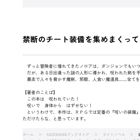
禁断のチート装備を集めまくって
ずっと冒険者に憧れてきたノロアは、ダンジョンでもいつ
だが、ある日出逢った謎の人形に導かれ、呪われた剣を手に
暴走で人々を脅かす魔剣、邪眼、人食い魔道具……全てを
【著者のことば】
この本は 呪われていた！
呪いで 身体から はずせない！
というわけで、本作は、ＲＰＧでは定番の『呪いの装備』
ただけたらな、と思っています。
ホーム
KADOKAWAブックストア
ライトノベル