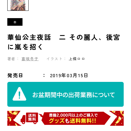
華仙公主夜話 二 その麗人、後宮
に嵐を招く
著者：
喜咲冬子
イラスト：
上條ロロ
発売日
2019年03月15日