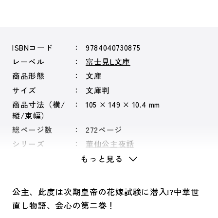
ISBNコード
9784040730875
レーベル
富士見L文庫
商品形態
文庫
サイズ
文庫判
商品寸法（横/
105 × 149 × 10.4 mm
縦/束幅）
総ページ数
272ページ
シリーズ
華仙公主夜話
もっと見る
公主、此度は次期皇帝の花嫁試験に潜入!?中華世
直し物語、会心の第二巻！