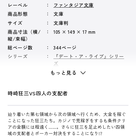
レーベル
ファンタジア文庫
商品形態
文庫
サイズ
文庫判
商品寸法（横/
105 × 149 × 17 mm
縦/束幅）
総ページ数
344ページ
シリーズ
『デート・ア・ライブ』シリー
ズ
もっと見る
時崎狂三VS四人の支配者
辿り着いた第七領域から次の領域へ行くため、大金を稼ぐ
ことになった狂三たち。カジノで荒稼ぎをするも条件クリ
アの金額には程遠く……。さらに狂三を足止めしたい四領
域の支配者とポーカー対決をすることになり!?