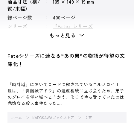
商品寸法（横/
105 × 149 × 19 mm
縦/束幅）
総ページ数
400ページ
シリーズ
『Fate』シリーズ
もっと見る
Fateシリーズに連なる“あの男”の物語が待望の文
庫化！
「時計塔」においてロードに叙されているエルメロイＩＩ
世は、「剥離城アドラ」の遺産相続に立ち会うため、弟子
のグレイを伴い城へと向かう。そこで待ち受けていたのは
悲愴なる殺人事件だった…。
ホーム
KADOKAWAブックストア
文芸