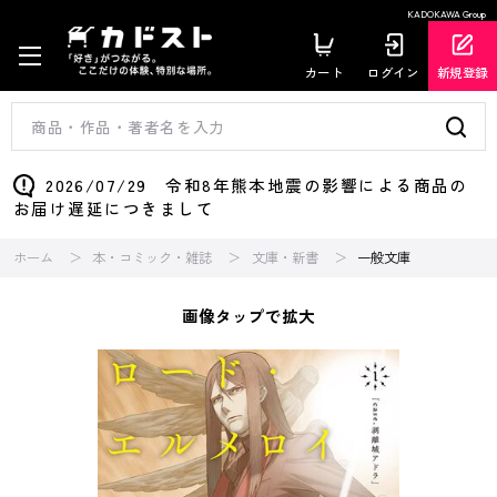
KADOKAWA Group
カート
ログイン
新規登録
2026/07/29 令和8年熊本地震の影響による商品の
お届け遅延につきまして
ホーム
本・コミック・雑誌
文庫・新書
一般文庫
画像タップで拡大