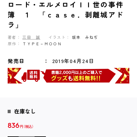
ロード・エルメロイＩＩ世の事件
簿 １ 「ｃａｓｅ．剥離城アド
ラ」
著者：
三田 誠
イラスト：
坂本 みねぢ
原作：
ＴＹＰＥ－ＭＯＯＮ
発売日
2019年04月24日
在庫なし
836
円