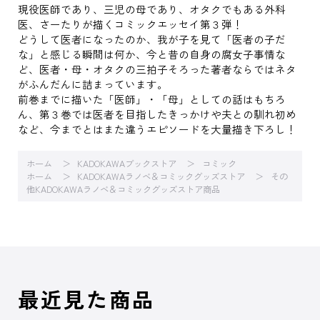
現役医師であり、三児の母であり、オタクでもある外科
医、さーたりが描くコミックエッセイ第３弾！
どうして医者になったのか、我が子を見て「医者の子だ
な」と感じる瞬間は何か、今と昔の自身の腐女子事情な
ど、医者・母・オタクの三拍子そろった著者ならではネタ
がふんだんに詰まっています。
前巻までに描いた「医師」・「母」としての話はもちろ
ん、第３巻では医者を目指したきっかけや夫との馴れ初め
など、今までとはまた違うエピソードを大量描き下ろし！
ホーム
KADOKAWAブックストア
コミック
ホーム
KADOKAWAラノベ＆コミックグッズストア
その
他KADOKAWAラノベ＆コミックグッズストア商品
最近見た商品