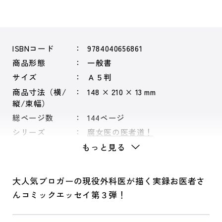
ISBNコード
9784040656861
商品形態
一般書
サイズ
Ａ５判
商品寸法（横/
148 × 210 × 13 mm
縦/束幅）
総ページ数
144ページ
シリーズ
腐女医の医者道！
もっと見る
大人気ブロガーの現役外科医が描く実録お医者さ
んコミックエッセイ第３弾！