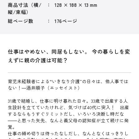
商品寸法（横/
128 × 188 × 13 mm
縦/束幅）
総ページ数
176ページ
仕事はやめない、同居もしない。 今の暮らしを変
えずに親の介護は可能？
育児未経験者による“いきなり介護”の日々は、他人事では
ない！―酒井順子（エッセイスト）
31歳で結婚し、仕事に明け暮れた日々。33歳で出産する人
生設計を立てていたけれど、気づけば40代に突入！ 出産
するならもうすぐリミットだし、いろいろ決断し時だな
――と思った矢先、なんと義父母の認知症が立て続けに発
覚。
仕事の締め切りは待ったなしだし、なんとなくはっきりし