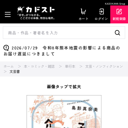
KADOKAWA Group
カート
ログイン
新規登録
2026/07/29 令和8年熊本地震の影響による商品の
お届け遅延につきまして
ホーム
本・コミック・雑誌
単行本
文芸・ノンフィクション
文芸書
画像タップで拡大