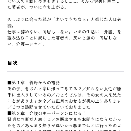
ない夫の言動にやきもきするし……。そんな現実に直面し
た著者が、ついに立ち上がる。
久しぶりに会った親が「老いてきたなぁ」と感じた人は必
読。
仕事は辞めない、同居もしない。いまの生活に「介護」を
組み込むことに成功した著者の、笑いと涙の「同居しな
い」介護エッセイ。
目次
■第１章 義母からの電話
あの子、きちんと家に帰ってきてる？／知らない女性が勝
手に出入りしているの／おとうさんは、その女の人を見た
ことがありますか？／お正月のおせちが机の上にあります
／じつは訪問させていただいておりました
■第２章 介護のキーパーソンになる！
賢明な判断だと思うよ／お医者さまもお聞きにならなかっ
たもの／あんまり帰りが遅いから駅まで迎えに行ったのよ