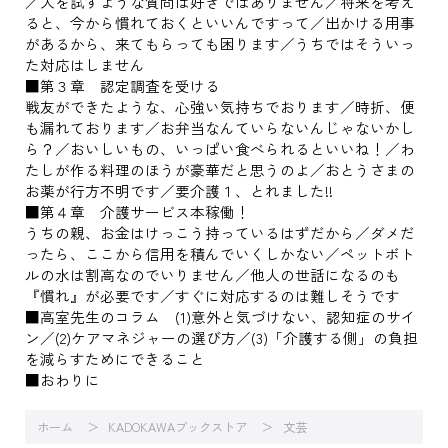
／人を試すような質問は好きではありません／将来を考え
ると、今から慣れておくといいんですって／出かける用事
があるから、来てもらっても困ります／うちではそういっ
た対応はしません
■第３章 認定調査を受ける
戦友ができたような、心強い気持ちでおります／時折、便
も漏れております／お弁当なんていらないんじゃないかし
ら？／おいしいもの、いっぱい食べられるといいね！／わ
たしが作る料理のほうが豪華だと思うのよ／おとうさまの
お薬が行方不明です／要介護１、とれました!!
■第４章 介護サービス本稼働！
うちの親、お金はけっこう持っているはずだから／ダメだ
ったら、ここから信用を積んでいくしかない／ペットボト
ルの水は割高なのでいりません／他人の世話になるのも
『慣れ』が必要です／すぐに対応するのは難しそうです
■高室先生のコラム (1)意外と気づけない、認知症のサイ
ン／(2)ケアマネジャーの選び方／(3)「介護する側」の負担
を減らすためにできること
■おわりに
ホーム
KADOKAWAブックストア
文芸