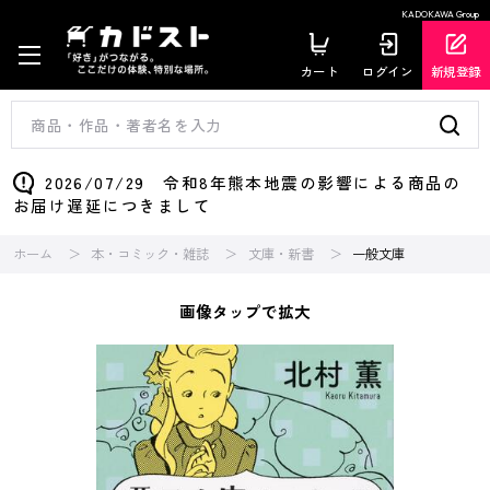
KADOKAWA Group
カート
ログイン
新規登録
2026/07/29 令和8年熊本地震の影響による商品の
お届け遅延につきまして
ホーム
本・コミック・雑誌
文庫・新書
一般文庫
画像タップで拡大