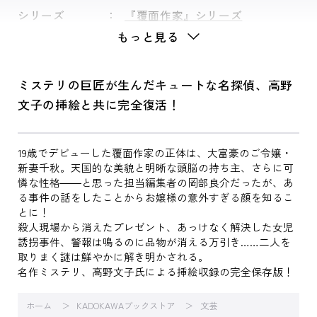
シリーズ
『覆面作家』シリーズ
もっと見る
ミステリの巨匠が生んだキュートな名探偵、高野
文子の挿絵と共に完全復活！
19歳でデビューした覆面作家の正体は、大富豪のご令嬢・
新妻千秋。天国的な美貌と明晰な頭脳の持ち主、さらに可
憐な性格――と思った担当編集者の岡部良介だったが、あ
る事件の話をしたことからお嬢様の意外すぎる顔を知るこ
とに！
殺人現場から消えたプレゼント、あっけなく解決した女児
誘拐事件、警報は鳴るのに品物が消える万引き……二人を
取りまく謎は鮮やかに解き明かされる。
名作ミステリ、高野文子氏による挿絵収録の完全保存版！
ホーム
KADOKAWAブックストア
文芸