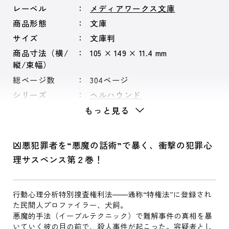
レーベル
メディアワークス文庫
商品形態
文庫
サイズ
文庫判
商品寸法（横/
105 × 149 × 11.4 mm
縦/束幅）
総ページ数
304ページ
シリーズ
ヘルハウンド
もっと見る
凶悪犯罪者を“悪魔の話術”で暴く、衝撃の犯罪心
理サスペンス第２巻！
行動心理分析特別捜査権利法――通称“特権法”に登録され
た民間人プロファイラー、犬飼。
悪魔的手法（イーブルテクニック）で難解事件の真相を暴
いていく彼の目の前で、殺人事件が起こった。容疑者とし