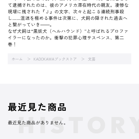
て逮捕されたのは、彼のアメリカ滞在時代の親友。凄惨な
現場に残された『Ｊ』の文字、次々と起こる連続刑事殺
し……混迷を極める事件は次第に、犬飼の隠された過去へ
と繋がっていき――。
なぜ犬飼は“黒妖犬（ヘルハウンド）”と呼ばれるプロファ
イラーになったのか。衝撃の犯罪心理サスペンス、第二
巻！
ホーム
KADOKAWAブックストア
文芸
最近見た商品
最近見た商品がありません。