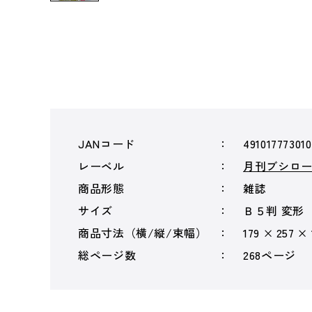
JANコード
49101777301
レーベル
月刊ブシロ
商品形態
雑誌
サイズ
Ｂ５判 変形
商品寸法（横/縦/束幅）
179 × 257 ×
総ページ数
268ページ