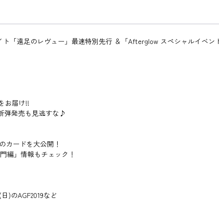
「遠足のレヴュー」最速特別先行 ＆「Afterglow スペシャルイベ
をお届け!!
ルツ新弾発売も見逃すな♪
dy』のカードを大公開！
衛門編」情報もチェック！
日)のAGF2019など