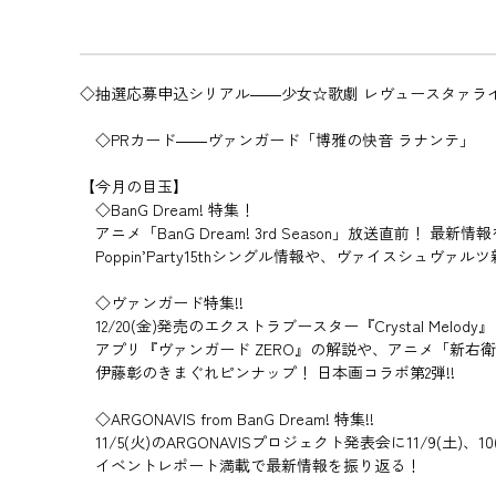
◇抽選応募申込シリアル――少女☆歌劇 レヴュースタァライト
◇PRカード――ヴァンガード「博雅の快音 ラナンテ」
【今月の目玉】
◇BanG Dream! 特集！
アニメ「BanG Dream! 3rd Season」放送直前！ 最新情報
Poppin’Party15thシングル情報や、ヴァイスシュヴァ
◇ヴァンガード特集!!
12/20(金)発売のエクストラブースター『Crystal Melo
アプリ『ヴァンガード ZERO』の解説や、アニメ「新右
伊藤彰のきまぐれピンナップ！ 日本画コラボ第2弾!!
◇ARGONAVIS from BanG Dream! 特集!!
11/5(火)のARGONAVISプロジェクト発表会に11/9(土)、10(
イベントレポート満載で最新情報を振り返る！