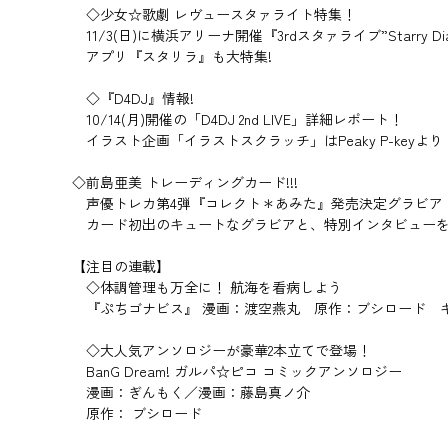
◇少女☆歌劇 レヴュースタァライト特集！
11/3(日)に横浜アリーナ開催『3rdスタァライブ”Starry D
アプリ『スタリラ』も大特集!
◇『D4DJ』情報!
10/14(月)開催の「D4DJ 2nd LIVE」詳細レポート！
イラスト企画「イラストスクラッチ」はPeaky P-keyよ
◇前島亜美 トレーディングカード!!!
声優トレカ第4弾『コレクト＊あみた』発売決定グラビア
カード初出のキュートなグラビアと、特別インタビュー
【注目の連載】
◇体調管理も万全に！ 航海を看病しよう
『ぷちゴナビス』 漫画：渡空燕丸 原作：ブシロード キ
◇大人気アンソロジーが豪華2本立てで登場！
BanG Dream! ガルパ☆ピコ コミックアンソロジー
漫画：ぎんもく／漫画：藤島真ノ介
原作： ブシロード