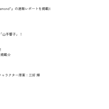
iamond”』の速報レポートを掲載!!
り「山手響子」！
！
を掲載☆
ャラクター原案：三好 輝