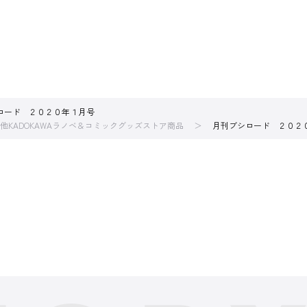
ロード ２０２０年１月号
他KADOKAWAラノベ＆コミックグッズストア商品
月刊ブシロード ２０２