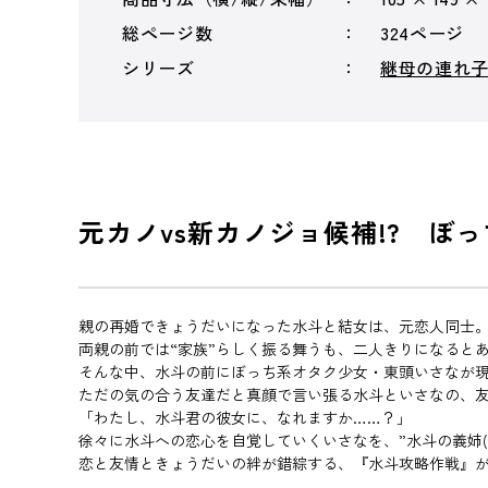
総ページ数
324ページ
シリーズ
継母の連れ
元カノvs新カノジョ候補!? ぼ
親の再婚できょうだいになった水斗と結女は、元恋人同士
両親の前では“家族”らしく振る舞うも、二人きりになると
そんな中、水斗の前にぼっち系オタク少女・東頭いさなが現
ただの気の合う友達だと真顔で言い張る水斗といさなの、
「わたし、水斗君の彼女に、なれますか……？」
徐々に水斗への恋心を自覚していくいさなを、”水斗の義姉(
恋と友情ときょうだいの絆が錯綜する、『水斗攻略作戦』