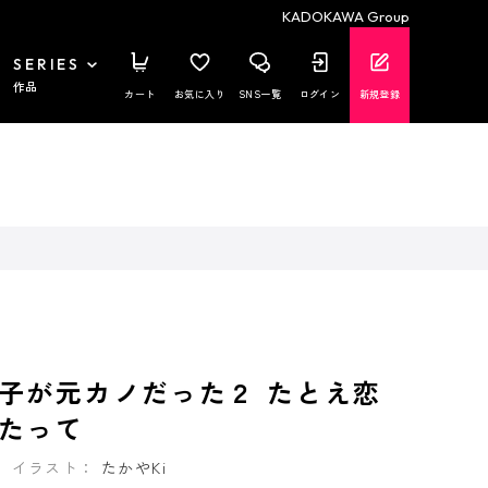
KADOKAWA Group
SERIES
作品
カート
お気に入り
SNS一覧
ログイン
新規登録
子が元カノだった２ たとえ恋
たって
イラスト：
たかやKi