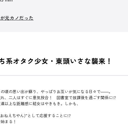
子が元カノだった
っち系オタク少女・東頭いさな襲来！
。
あの頃の思い出が蘇り、やっぱりお互いが気になる日々で――。
れ、二人はすぐに意気投合！ 図書室で放課後を過ごす関係に!?
友達以上な距離感に結女はやきもき。しかも、
おねえちやん)”として応援することに!?
が始まる！