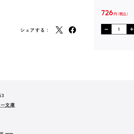
726
円
シェアする：
53
カー文庫
 15 mm