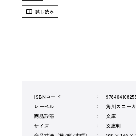
試し読み
ISBNコード
97840410825
レーベル
角川スニー
商品形態
文庫
サイズ
文庫判
商品寸法（横/縦/束幅）
105 × 149 ×