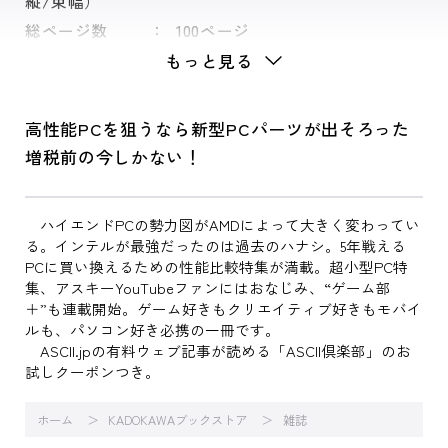
縦/束幅）
総ページ数
100ページ
もっと見る
高性能PCを狙うなら新型PCパーツが出そろった
増税前の今しかない！
ハイエンドPCの勢力図がAMDによって大きく変わってい
る。インテルが最強だったのは過去のハナシ。5年戦える
PCに買い換えるための性能比較特集が満載。超小型PC特
集、アスキーYouTubeファンにはおなじみ、“ゲーム部
＋”も連載開始。ゲーム好きもクリエイティブ好きもモバイ
ルも、パソコン好き必携の一冊です。
ASCII.jpの有料ウェブ記事が読める「ASCII倶楽部」のお
試しクーポンつき。
ホーム
KADOKAWAブックストア
雑誌