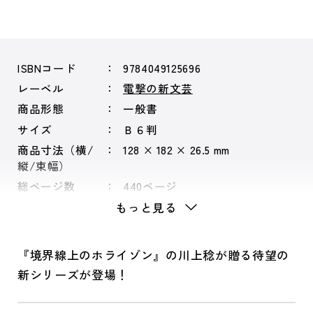
ISBNコード
9784049125696
レーベル
電撃の新文芸
商品形態
一般書
サイズ
Ｂ６判
商品寸法（横/
128 × 182 × 26.5 mm
縦/束幅）
総ページ数
440ページ
もっと見る
『境界線上のホライゾン』の川上稔が贈る待望の
新シリーズが登場！