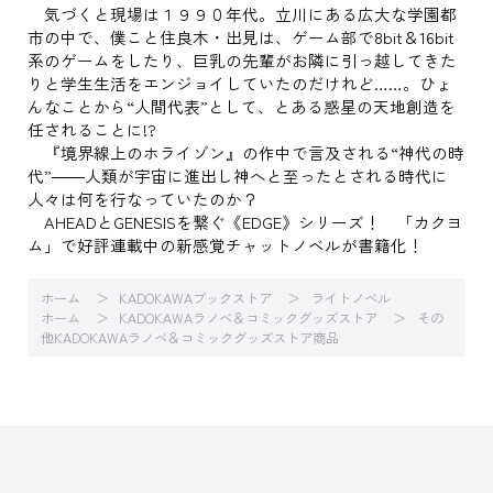
気づくと現場は１９９０年代。立川にある広大な学園都
市の中で、僕こと住良木・出見は、ゲーム部で8bit＆16bit
系のゲームをしたり、巨乳の先輩がお隣に引っ越してきた
りと学生生活をエンジョイしていたのだけれど……。ひょ
んなことから“人間代表”として、とある惑星の天地創造を
任されることに!?
『境界線上のホライゾン』の作中で言及される“神代の時
代”――人類が宇宙に進出し神へと至ったとされる時代に
人々は何を行なっていたのか？
AHEADとGENESISを繋ぐ《EDGE》シリーズ！ 「カクヨ
ム」で好評連載中の新感覚チャットノベルが書籍化！
ホーム
KADOKAWAブックストア
ライトノベル
ホーム
KADOKAWAラノベ＆コミックグッズストア
その
他KADOKAWAラノベ＆コミックグッズストア商品