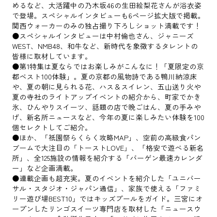
めるなど、大活躍中の乃木坂46の生田絵梨花さんが浴衣姿
で登場。スペシャルインタビューも6ページ拡大版で掲載。
関西ウォーカーのみの独占撮り下ろしショット満載です！
●スペシャルインタビューは中村倫也さん、ジャニーズ
WEST、NMB48、和牛など、新時代を象徴するタレントの
皆様に取材しています。
●第1特集は夏ならではお楽しみがこんなに！「夏限定の京
都ベスト100体験」。夏の京都の風物詩である鴨川納涼床
や、夏の朝に見られる花、ハス＆スイレン、五山送り火や
夏の寺社のライトアップイベントの紹介から、町家でかき
氷、ひんやりスイーツ、話題の店で晩ごはん、夏の手みや
げ、新名所ニュースなど、今年の夏に楽しみたい体験を100
個セレクトしてご紹介。
●ほか、「祇園祭らくらく攻略MAP」、空前の高級食パン
ブームで大注目の「トーストLOVE」、「格安で遊べる新名
所」、全125施設の情報を紹介する「バーゲン最速カレンダ
ー」など企画満載。
●連載企画も超充実。夏のイベントを紹介した「ユニバー
サル・スタジオ・ジャパン通信」、家族で使える「ファミ
リー遊び場BEST10」ではキッズプールをガイド。三宮にオ
ープンしたリンゴスイーツ専門店を取材した「ニュースウ