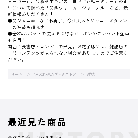
ォーカー」、今秋誕生予定の「ヨドバシ梅田タワー」の狙
いについて調べた「関西ウォーカージャーナル」など、最
新情報盛りだくさん！
●関ジャニ∞、なにわ男子、今江大地とジャニーズタレン
トの連載も超充実！
●全274スポットで使えるお得なクーポンやプレゼント企画
も注目！
関西主要書店・コンビニで発売。※電子版には、雑誌版の
一部コンテンツが見られない場合がありますのでご注意く
ださい。
ホーム
KADOKAWAブックストア
雑誌
最近見た商品
最近見た商品がありません。