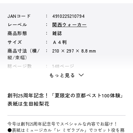
JANコード
4910225210794
レーベル
関西ウォーカー
商品形態
雑誌
サイズ
Ａ４判
商品寸法（横/
210 × 297 × 8.8 mm
縦/束幅）
総ページ数
148ページ
もっと見る
創刊25周年記念！「夏限定の京都ベスト100体験」
表紙は生田絵梨花
今号は創刊25周年記念号でスペシャルな内容でお届け！
●表紙はミュージカル「レ ミゼラブル」でコゼット役を務