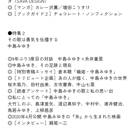
ダ（SAVA DESIGN）
◎［マンガ］カレー沢薫／増田こうすけ
◎［ブックガイド２］チョコレート・ノンフィクション
●特集２
その歌は勇気を伝播する
中島みゆき
◎9年ぶり3度目の対談 中島みゆき×糸井重里
◎中島みゆき、その足跡と現在
◎［特別寄稿エッセイ］倉本聰「織姫・中島みゆき」
◎［トリビュート企画］あの人が描く、中島みゆきの世界
桜木紫乃、田村由美、古市憲寿、中山七里
◎［読者アンケート］中島みゆきの歌と私の思い出
◎私にとっての「中島みゆき」
大竹しのぶ、島津亜矢、渡辺真知子、中村中、浦井健治、
鳥居みゆき、上柳昌彦
◎2020年4月公開 中島みゆきの『糸』から生まれた映画
◎［インタビュー］瀬尾一三