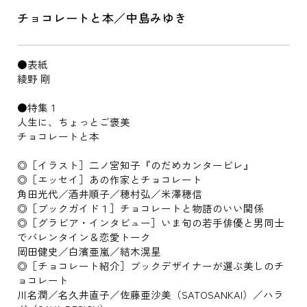
チョコレートと本／中島みゆき
●表紙
綾野 剛
●特集１
人生に、ちょっとご褒美
チョコレートと本
◎［イラスト］二ノ宮知子『のだめカンタービレ』
◎［エッセイ］あの作家とチョコレート
角田光代／酒井順子／穂村弘／米澤穂信
◎［ブックガイド１］チョコレートと物語のいい関係
◎［グラビア・インタビュー］いま旬の若手俳優と男同士
でバレンタイン＆恋愛トーク
岡田健史／白濱亜嵐／結木滉星
◎［チョコレート紹介］ブックデザイナーが選ぶ美しのチ
ョコレート
川名潤／名久井直子／佐藤亜沙美（SATOSANKAI）／ハラ