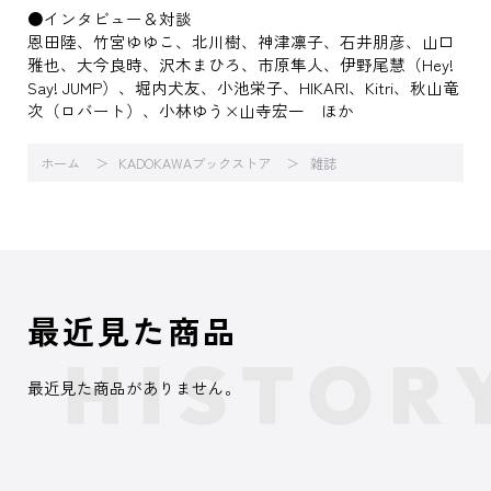
●インタビュー＆対談
恩田陸、竹宮ゆゆこ、北川樹、神津凛子、石井朋彦、山口
雅也、大今良時、沢木まひろ、市原隼人、伊野尾慧（Hey!
Say! JUMP）、堀内犬友、小池栄子、HIKARI、Kitri、秋山竜
次（ロバート）、小林ゆう×山寺宏一 ほか
ホーム
KADOKAWAブックストア
雑誌
最近見た商品
最近見た商品がありません。