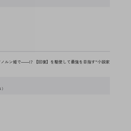
ルン姫で――!? 【回復】を駆使して最強を目指す“小説家
４）