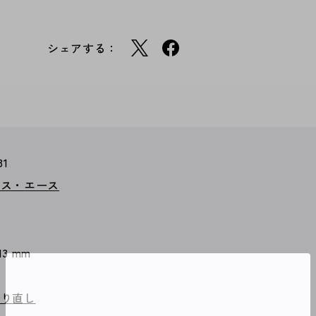
シェアする：
81
クス・エース
 13 mm
やり直し