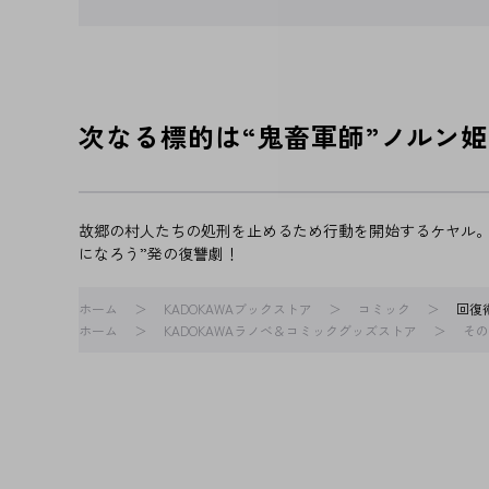
次なる標的は“鬼畜軍師”ノルン姫
故郷の村人たちの処刑を止めるため行動を開始するケヤル。
になろう”発の復讐劇！
ホーム
KADOKAWAブックストア
コミック
回復
ホーム
KADOKAWAラノベ＆コミックグッズストア
その