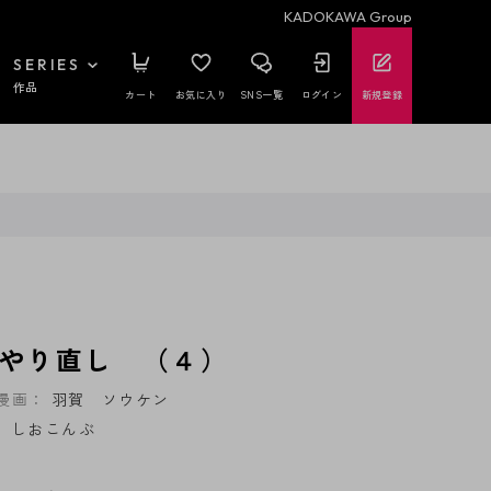
KADOKAWA Group
SERIES
作品
カート
お気に入り
SNS一覧
ログイン
新規登録
やり直し （４）
漫画：
羽賀 ソウケン
：
しおこんぶ