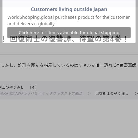
！ 回復術士の復讐譚、待望の第4巻！
しかし、処刑を裏から指示しているのはケヤルが唯一恐れる“鬼畜軍師”ノ
術士のやり直し （４）
他KADOKAWAラノベ＆コミックグッズストア商品
回復術士のやり直し （