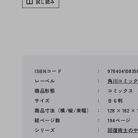
試し読み
ISBNコード
97840410835
レーベル
角川コミッ
商品形態
コミックス
サイズ
Ｂ６判
商品寸法（横/縦/束幅）
128 × 182 ×
総ページ数
194ページ
シリーズ
回復術士の