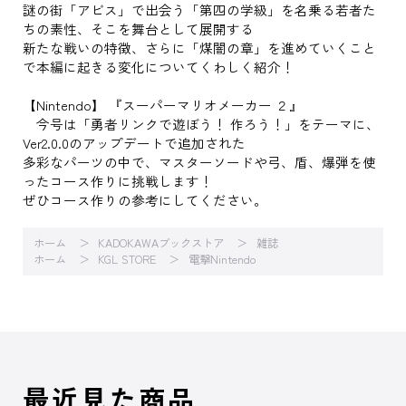
謎の街「アビス」で出会う「第四の学級」を名乗る若者た
ちの素性、そこを舞台として展開する
新たな戦いの特徴、さらに「煤闇の章」を進めていくこと
で本編に起きる変化についてくわしく紹介！
【Nintendo】 『スーパーマリオメーカー ２』
今号は「勇者リンクで遊ぼう！ 作ろう！」をテーマに、
Ver2.0.0のアップデートで追加された
多彩なパーツの中で、マスターソードや弓、盾、爆弾を使
ったコース作りに挑戦します！
ぜひコース作りの参考にしてください。
ホーム
KADOKAWAブックストア
雑誌
ホーム
KGL STORE
電撃Nintendo
最近見た商品