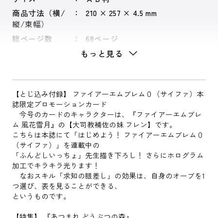
商品寸法（横/
210 × 257 × 4.5 mm
縦/束幅）
総ページ数
68ページ
もっと見る
【とじ込み付録】 ファイアーエムブレム０（サイファ）本
誌限定プロモーションカード
今号のカードのキャラクターは、『ファイアーエムブレ
ム 風花雪月』の【大司教補佐の妹 フレン】です。
こちらは本誌にて「はじめよう！ ファイアーエムブレム０
（サイファ）」を連載中の
「ふんどしいっちょ」先生描き下ろし！ さらにホログラム
加工でキラキラ光ります！
なおスキル「求知の眼差し」の効果は、自身のオーブを1
つ選び、表を見ることができる、
というものです。
【特集】 『あつまれ どうぶつの森』