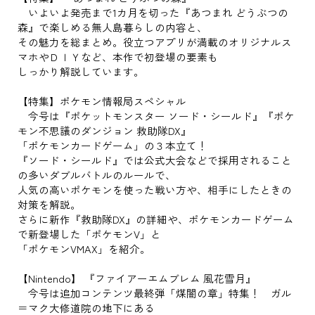
いよいよ発売まで1カ月を切った『あつまれ どうぶつの
森』で楽しめる無人島暮らしの内容と、
その魅力を総まとめ。役立つアプリが満載のオリジナルス
マホやＤＩＹなど、本作で初登場の要素も
しっかり解説しています。
【特集】ポケモン情報局スペシャル
今号は『ポケットモンスター ソード・シールド』『ポケ
モン不思議のダンジョン 救助隊DX』
「ポケモンカードゲーム」の３本立て！
『ソード・シールド』では公式大会などで採用されること
の多いダブルバトルのルールで、
人気の高いポケモンを使った戦い方や、相手にしたときの
対策を解説。
さらに新作『救助隊DX』の詳細や、ポケモンカードゲーム
で新登場した「ポケモンV」と
「ポケモンVMAX」を紹介。
【Nintendo】 『ファイアーエムブレム 風花雪月』
今号は追加コンテンツ最終弾「煤闇の章」特集！ ガル
＝マク大修道院の地下にある