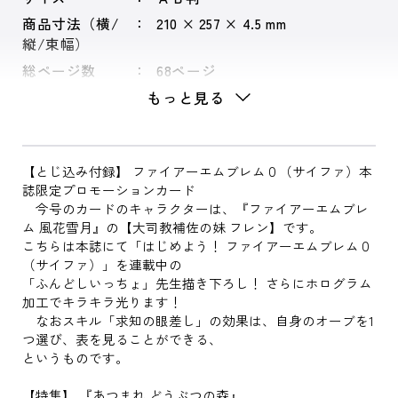
商品寸法（横/
210 × 257 × 4.5 mm
縦/束幅）
総ページ数
68ページ
もっと見る
【とじ込み付録】 ファイアーエムブレム０（サイファ）本
誌限定プロモーションカード
今号のカードのキャラクターは、『ファイアーエムブレ
ム 風花雪月』の【大司教補佐の妹 フレン】です。
こちらは本誌にて「はじめよう！ ファイアーエムブレム０
（サイファ）」を連載中の
「ふんどしいっちょ」先生描き下ろし！ さらにホログラム
加工でキラキラ光ります！
なおスキル「求知の眼差し」の効果は、自身のオーブを1
つ選び、表を見ることができる、
というものです。
【特集】 『あつまれ どうぶつの森』