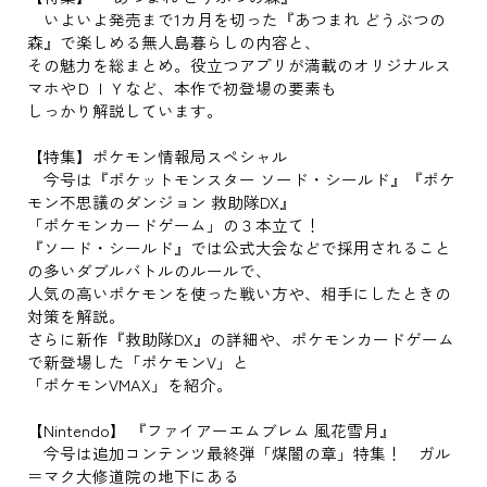
いよいよ発売まで1カ月を切った『あつまれ どうぶつの
森』で楽しめる無人島暮らしの内容と、
その魅力を総まとめ。役立つアプリが満載のオリジナルス
マホやＤＩＹなど、本作で初登場の要素も
しっかり解説しています。
【特集】ポケモン情報局スペシャル
今号は『ポケットモンスター ソード・シールド』『ポケ
モン不思議のダンジョン 救助隊DX』
「ポケモンカードゲーム」の３本立て！
『ソード・シールド』では公式大会などで採用されること
の多いダブルバトルのルールで、
人気の高いポケモンを使った戦い方や、相手にしたときの
対策を解説。
さらに新作『救助隊DX』の詳細や、ポケモンカードゲーム
で新登場した「ポケモンV」と
「ポケモンVMAX」を紹介。
【Nintendo】 『ファイアーエムブレム 風花雪月』
今号は追加コンテンツ最終弾「煤闇の章」特集！ ガル
＝マク大修道院の地下にある