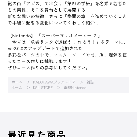
謎の街「アビス」で出会う「第四の学級」を名乗る若者た
ちの素性、そこを舞台として展開する
新たな戦いの特徴、さらに「煤闇の章」を進めていくこと
で本編に起きる変化についてくわしく紹介！
【Nintendo】 『スーパーマリオメーカー ２』
今号は「勇者リンクで遊ぼう！ 作ろう！」をテーマに、
Ver2.0.0のアップデートで追加された
多彩なパーツの中で、マスターソードや弓、盾、爆弾を使
ったコース作りに挑戦します！
ぜひコース作りの参考にしてください。
ホーム
KADOKAWAブックストア
雑誌
ホーム
KGL STORE
電撃Nintendo
最近見た商品