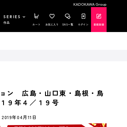
KADOKAWA Group
SERIES
作品
カート
お気に入り
SNS一覧
ログイン
新規登録
ョン 広島・山口東・島根・鳥
１９年４／１９号
2019年04月11日