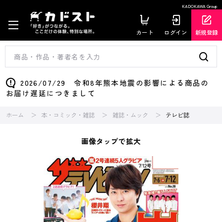
KADOKAWA Group
カート
ログイン
新規登録
2026/07/29 令和8年熊本地震の影響による商品の
お届け遅延につきまして
ホーム
本・コミック・雑誌
雑誌・ムック
テレビ誌
画像タップで拡大