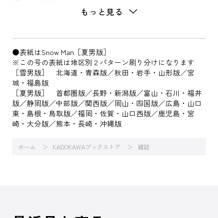
もっと見る
●表紙はSnow Man［夏男版］
※この号の表紙は地区別２パターン刷り分けになります
［雪男版］ 北海道・青森版／秋田・岩手・山形版／宮
城・福島版
［夏男版］ 首都圏版／長野・新潟版／富山・石川・福井
版／静岡版／中部版／関西版／岡山・四国版／広島・山口
東・島根・鳥取版／福岡・佐賀・山口西版／鹿児島・宮
崎・大分版／熊本・長崎・沖縄版
ホーム
KADOKAWAブックストア
雑誌