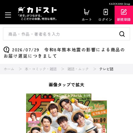
KADOKAWA Group
カート
ログイン
新規登録
2026/07/29 令和8年熊本地震の影響による商品の
お届け遅延につきまして
ホーム
本・コミック・雑誌
雑誌・ムック
テレビ誌
画像タップで拡大