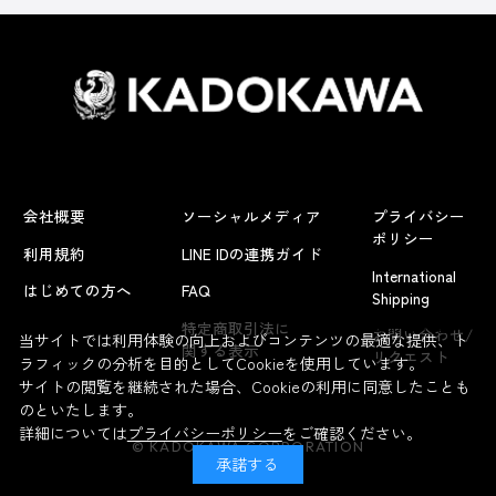
会社概要
ソーシャルメディア
プライバシー
ポリシー
利用規約
LINE IDの連携ガイド
International
はじめての方へ
FAQ
Shipping
よくあるお問い合わせ
特定商取引法に
お問い合わせ/
当サイトでは利用体験の向上およびコンテンツの最適な提供、ト
関する表示
リクエスト
ラフィックの分析を目的としてCookieを使用しています。
サイトの閲覧を継続された場合、Cookieの利用に同意したことも
のといたします。
詳細については
プライバシーポリシー
をご確認ください。
© KADOKAWA CORPORATION
承諾する