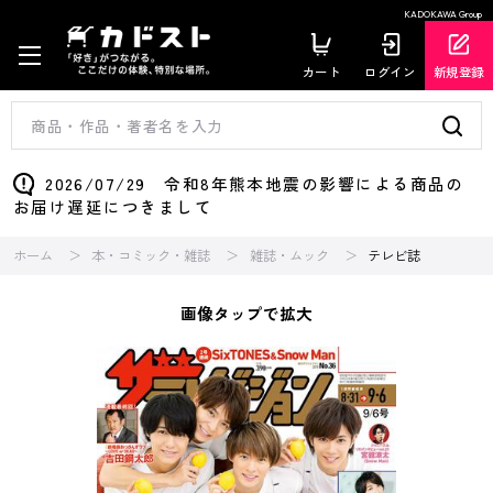
KADOKAWA Group
カート
ログイン
新規登録
2026/07/29 令和8年熊本地震の影響による商品の
お届け遅延につきまして
ホーム
本・コミック・雑誌
雑誌・ムック
テレビ誌
画像タップで拡大