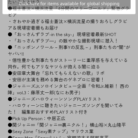
たいこととは？
●福士蒼汰×横浜流星「4分間のマリーゴールド」緊急グラ
ビア
・さわやか過ぎる福士蒼汰×横浜流星の撮りおろしグラビ
ア＆現場密着撮もお届け
●「おっさんずラブ-in the sky-」現場密着最新SHOT
・「おっさんずラブ―」の賑やかな撮影現場に潜入！
●「ニッポンノワール－刑事Yの反乱－」刑事たちの“闇”が
ヤバい!!
・個性豊かな刑事たちがストーリーに重厚感を与えている
同作。何でもアリなヤツらが抱える闇に迫る
●安田章大舞台「忘れてもらえないの歌」リポ
・安田が主演を務める舞台のゲネプロに密着！
●ジャニーズJr.ソロインタビュー企画「令和Jr.維新！ 西の
陣」vol.3：藤原丈一郎(なにわ男子)
●ジャニーズハロウィーンソングPLAYリスト
・ハロウィーンに聴きたいジャニーズソングを聞いてみ
た！ 編集部おすすめPLAYリスト付き
●Pick Up Person：中居正広
●関ジャニ∞「関ジャニ∞裏ニクル！」横山裕×丸山隆平
●Sexy Zone「Sexy素ナップ」マリウス葉
●Snow Man「Snowらいふ」宮舘涼太＆阿部亮平