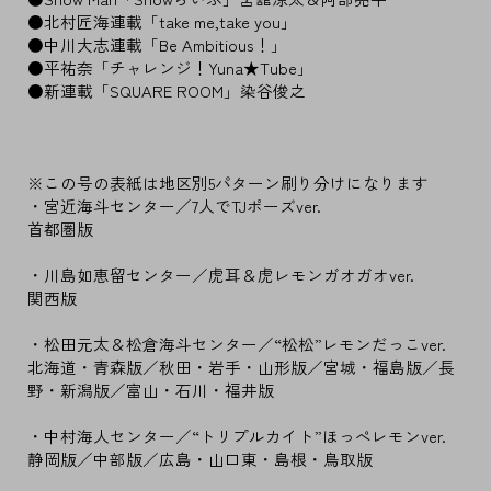
●北村匠海連載「take me,take you」
●中川大志連載「Be Ambitious！」
●平祐奈「チャレンジ！Yuna★Tube」
●新連載「SQUARE ROOM」染谷俊之
※この号の表紙は地区別5パターン刷り分けになります
・宮近海斗センター／7人でTJポーズver.
首都圏版
・川島如恵留センター／虎耳＆虎レモンガオガオver.
関西版
・松田元太＆松倉海斗センター／“松松”レモンだっこver.
北海道・青森版／秋田・岩手・山形版／宮城・福島版／長
野・新潟版／富山・石川・福井版
・中村海人センター／“トリプルカイト”ほっぺレモンver.
静岡版／中部版／広島・山口東・島根・鳥取版