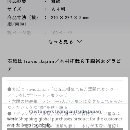
商品形態
雑誌
サイズ
Ａ４判
商品寸法（横/
210 × 297 × 3 mm
縦/束幅）
総ページ数
100ページ
もっと見る
表紙はTravis Japan／木村拓哉＆玉森裕太グラビ
ア
●表紙はTravis Japan（七五三掛龍也＆吉澤閑也センター
／“しめしず”ハートレモンver.）
・念願の初表紙！メンバー7人がレモンに変身＆これからか
なえたい大きな“夢”を熱く語る！
●「グランメゾン東京」木村拓哉＆玉森裕太 三ツ星なふ
たり
・ドラマ初共演の先輩・後輩対談！ 木村が玉森に確認し