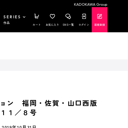
KADOKAWA Group
SERIES
作品
カート
お気に入り
SNS一覧
ログイン
新規登録
ジョン 福岡・佐賀・山口西版
１１／８号
2019年10月31日