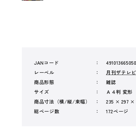
JANコード
49101366505
レーベル
月刊ザテレ
商品形態
雑誌
サイズ
Ａ４判 変形
商品寸法（横/縦/束幅）
235 × 297 ×
総ページ数
172ページ