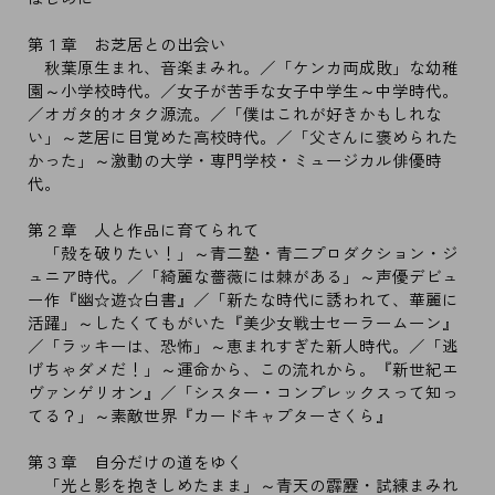
第１章 お芝居との出会い
秋葉原生まれ、音楽まみれ。／「ケンカ両成敗」な幼稚
園～小学校時代。／女子が苦手な女子中学生～中学時代。
／オガタ的オタク源流。／「僕はこれが好きかもしれな
い」～芝居に目覚めた高校時代。／「父さんに褒められた
かった」～激動の大学・専門学校・ミュージカル俳優時
代。
第２章 人と作品に育てられて
「殻を破りたい！」～青二塾・青二プロダクション・ジ
ュニア時代。／「綺麗な薔薇には棘がある」～声優デビュ
ー作『幽☆遊☆白書』／「新たな時代に誘われて、華麗に
活躍」～したくてもがいた『美少女戦士セーラームーン』
／「ラッキーは、恐怖」～恵まれすぎた新人時代。／「逃
げちゃダメだ！」～運命から、この流れから。『新世紀エ
ヴァンゲリオン』／「シスター・コンプレックスって知っ
てる？」～素敵世界『カードキャプターさくら』
第３章 自分だけの道をゆく
「光と影を抱きしめたまま」～青天の霹靂・試練まみれ