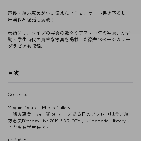
声優・緒方恵美がいま伝えたいこと。オール書き下ろし、
出演作品秘話も満載！
巻頭には、ライブの写真の数々やアフレコ時の写真、幼少
期～学生時代の貴重な写真も掲載した豪華16ページカラー
グラビアも収録。
目次
Contents
Megumi Ogata Photo Gallery
緒方恵美 Live「禊-2019-」／ある日のアフレコ風景／緒
方恵美Birthday Live 2019「DR-OTA!」／Memorial History～
子ども＆学生時代～
はじめに