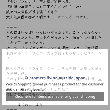
『ダンガンロンパ』苗木誠／狛枝凪斗、
『地縛少年花子くん』花子くん／つかさ、etc.
数々の人気作／役を演じてきた
大人気声優が初めて明かす、これまでとこれから。
＝＝＝
その時はいっぱいいっぱいだったけど、こうしたらもっと
ラクだったとか、死にそうだったけど、結果的に選択した
ことは正しかったとか。
折しも、『ヱヴァンゲリヲン新劇場版』シリーズ完結編の
収録が終わり、ひとつ、大きな荷をおろせそうなタイミン
グ。
膨大な私の「トライ＆エラー」。それを越えた先に拡がっ
た世界の話。
それをお伝えすることで、もしかしたら、誰かのお役に立
てるのかもしれない。
僕はここにいてもいいのかもしれない。
僕はここにいてもいいんだ！
――「はじめに」より
＝＝＝