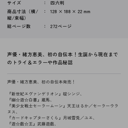
サイズ
四六判
商品寸法（横/
128 × 188 × 22 mm
縦/束幅）
総ページ数
272ページ
声優・緒方恵美、初の自伝本！生誕から現在まで
のトライ＆エラーや作品秘話
声優・緒方恵美、初の自伝本発売！
『新世紀エヴァンゲリオン』碇シンジ、
『幽☆遊☆白書』蔵馬、
『美少女戦士セーラームーン』天王はるか／セーラーウラ
ヌス、
『カードキャプターさくら』月城雪兎／ユエ、
『遊☆戯☆王』武藤遊戯、