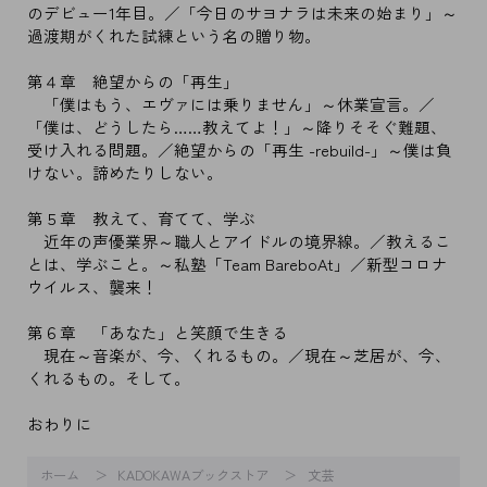
のデビュー1年目。／「今日のサヨナラは未来の始まり」～
過渡期がくれた試練という名の贈り物。
第４章 絶望からの「再生」
「僕はもう、エヴァには乗りません」～休業宣言。／
「僕は、どうしたら……教えてよ！」～降りそそぐ難題、
受け入れる問題。／絶望からの「再生 -rebuild-」～僕は負
けない。諦めたりしない。
第５章 教えて、育てて、学ぶ
近年の声優業界～職人とアイドルの境界線。／教えるこ
とは、学ぶこと。～私塾「Team BareboAt」／新型コロナ
ウイルス、襲来！
第６章 「あなた」と笑顔で生きる
現在～音楽が、今、くれるもの。／現在～芝居が、今、
くれるもの。そして。
おわりに
ホーム
KADOKAWAブックストア
文芸