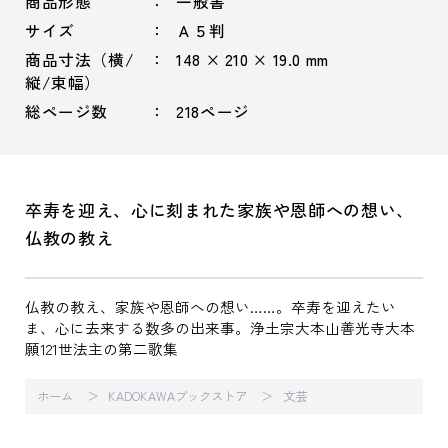
商品形態
一般書
サイズ
Ａ５判
商品寸法（横/
148 × 210 × 19.0 mm
縦/束幅）
総ページ数
218ページ
卒寿を迎え、心に刻まれた家族や恩師への想い、
仏教の教え
仏教の教え、家族や恩師への想い……。卒寿を迎えたい
ま、心に去来する数多の出来事。浄土宗大本山善光寺大本
願121世法主の第二歌集
ホーム
KADOKAWAブックストア
文芸