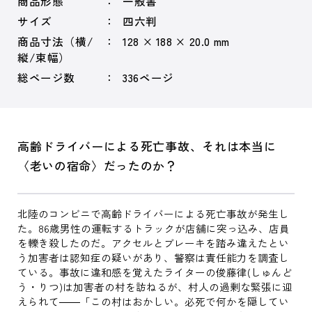
商品形態
一般書
サイズ
四六判
商品寸法（横/
128 × 188 × 20.0 mm
縦/束幅）
総ページ数
336ページ
高齢ドライバーによる死亡事故、それは本当に
〈老いの宿命〉だったのか？
北陸のコンビニで高齢ドライバーによる死亡事故が発生し
た。86歳男性の運転するトラックが店舗に突っ込み、店員
を轢き殺したのだ。アクセルとブレーキを踏み違えたとい
う加害者は認知症の疑いがあり、警察は責任能力を調査し
ている。事故に違和感を覚えたライターの俊藤律(しゅんど
う・りつ)は加害者の村を訪ねるが、村人の過剰な緊張に迎
えられて――「この村はおかしい。必死で何かを隠してい