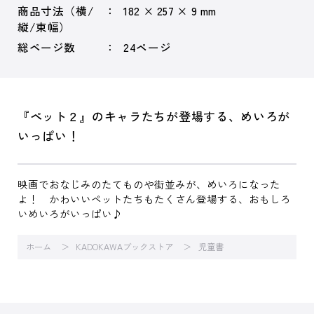
商品寸法（横/
182 × 257 × 9 mm
縦/束幅）
総ページ数
24ページ
『ペット２』のキャラたちが登場する、めいろが
いっぱい！
映画でおなじみのたてものや街並みが、めいろになった
よ！ かわいいペットたちもたくさん登場する、おもしろ
いめいろがいっぱい♪
ホーム
KADOKAWAブックストア
児童書