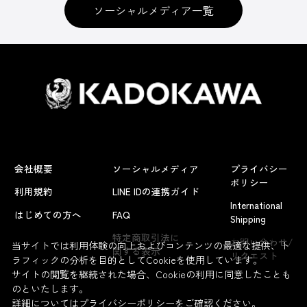
ソーシャルメディア一覧
会社概要
ソーシャルメディア
プライバシー
ポリシー
利用規約
LINE IDの連携ガイド
International
はじめての方へ
FAQ
Shipping
よくあるお問い合わせ
特定商取引法に
お問い合わせ/
当サイトでは利用体験の向上およびコンテンツの最適な提供、ト
関する表示
リクエスト
ラフィックの分析を目的としてCookieを使用しています。
サイトの閲覧を継続された場合、Cookieの利用に同意したことも
のといたします。
詳細については
プライバシーポリシー
をご確認ください。