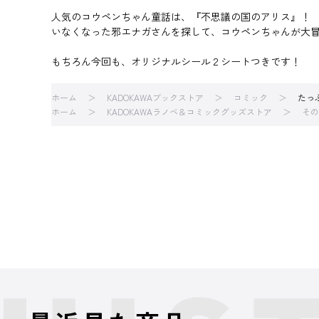
人気のコウペンちゃん童話は、『不思議の国のアリス』！
いなくなった邪エナガさんを探して、コウペンちゃんが大
もちろん今回も、オリジナルシール２シートつきです！
ホーム
KADOKAWAブックストア
コミック
たっ
ホーム
KADOKAWAラノベ＆コミックグッズストア
その