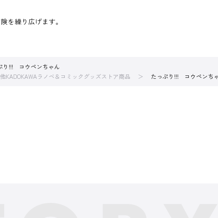
冒険を繰り広げます。
ぷり!!! コウペンちゃん
他KADOKAWAラノベ＆コミックグッズストア商品
たっぷり!!! コウペンち